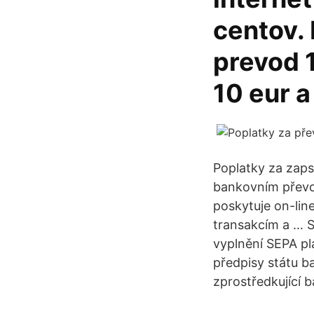
centov.
prevod 
10 eur 
Poplatky za zaps
bankovním převo
poskytuje on-lin
transakcím a … 
vyplnění SEPA pl
předpisy státu b
zprostředkující 