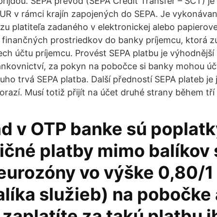
 přijdou. SEPA prevod (SEPA Credit Transfer – SCT) j
UR v rámci krajín zapojených do SEPA. Je vykonávan
zu platiteľa zadaného v elektronickej alebo papierove
finančných prostriedkov do banky príjemcu, ktorá z
ch účtu príjemcu. Provést SEPA platbu je výhodnější
nkovnictví, za pokyn na pobočce si banky mohou účt
uho trvá SEPA platba. Další předností SEPA plateb je j
orazí. Musí totiž přijít na účet druhé strany během tří
ad v OTP banke sú poplatk
ičné platby mimo balíkov 
eurozóny vo výške 0,80/1 
líka služieb) na pobočke 
 zaplatíte za takú platbu i