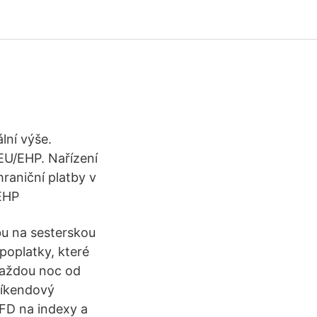
lní výše.
EU/EHP. Nařízení
raniční platby v
EHP
bu na sesterskou
poplatky, které
každou noc od
Víkendový
CFD na indexy a