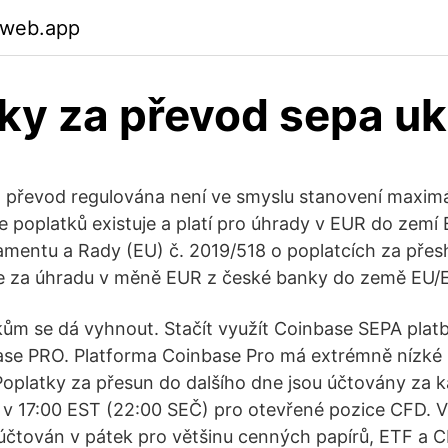
.web.app
ky za převod sepa uk
 převod regulována není ve smyslu stanovení maximá
 poplatků existuje a platí pro úhrady v EUR do zemí 
mentu a Rady (EU) č. 2019/518 o poplatcích za přesh
 že za úhradu v měně EUR z české banky do země EU/
m se dá vyhnout. Stačít využít Coinbase SEPA plat
se PRO. Platforma Coinbase Pro má extrémně nízké 
Poplatky za přesun do dalšího dne jsou účtovány za 
 v 17:00 EST (22:00 SEČ) pro otevřené pozice CFD. 
 účtován v pátek pro většinu cenných papírů, ETF a 