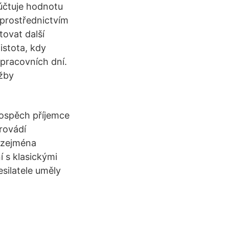
účtuje hodnotu
 prostřednictvím
ovat další
istota, kdy
 pracovních dní.
užby
rospěch příjemce
rovádí
 zejména
í s klasickými
silatele uměly