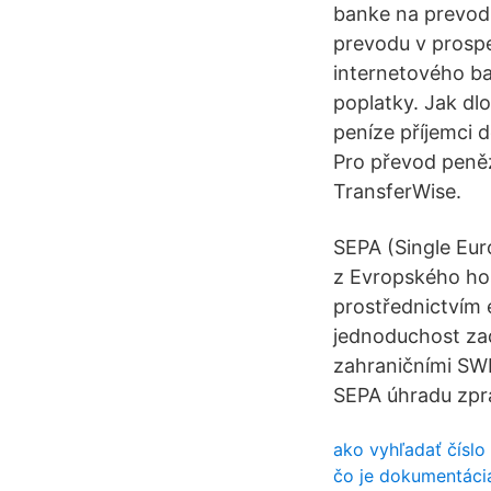
banke na prevod 
prevodu v prospe
internetového ba
poplatky. Jak dlo
peníze příjemci d
Pro převod peněz
TransferWise.
SEPA (Single Eur
z Evropského ho
prostřednictvím 
jednoduchost zad
zahraničními SWI
SEPA úhradu zpr
ako vyhľadať číslo
čo je dokumentácia