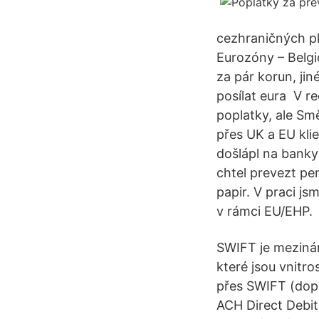
cezhraničných pl
Eurozóny – Belgi
za pár korun, ji
posílat eura V r
poplatky, ale S
přes UK a EU kli
došlápl na banky
chtel prevezt pe
papir. V praci j
v rámci EU/EHP.
SWIFT je mezinár
které jsou vnitr
přes SWIFT (dopo
ACH Direct Debit