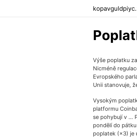
kopavguldpiyc
Poplat
Výše poplatku za
Nicméně regulace
Evropského parla
Unii stanovuje,
Vysokým poplatků
platformu Coinba
se pohybují v … 
pondělí do pátku
poplatek (×3) je