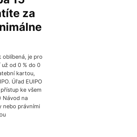
títe za
inimálne
 oblíbená, je pro
jí už od 0 % do 0
tební kartou,
IPO. Úřad EUIPO
 přístup ke všem
) Návod na
y nebo právními
kou