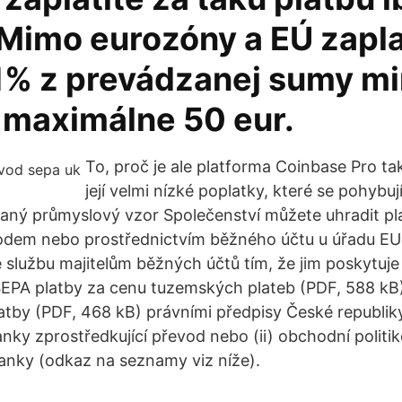
 Mimo eurozóny a EÚ zapla
1% z prevádzanej sumy m
a maximálne 50 eur.
To, proč je ale platforma Coinbase Pro tak
její velmi nízké poplatky, které se pohybu
aný průmyslový vzor Společenství můžete uhradit pla
dem nebo prostřednictvím běžného účtu u úřadu EU
e službu majitelům běžných účtů tím, že jim poskytuje
SEPA platby za cenu tuzemských plateb (PDF, 588 kB
atby (PDF, 468 kB) právními předpisy České republik
anky zprostředkující převod nebo (ii) obchodní politi
banky (odkaz na seznamy viz níže).