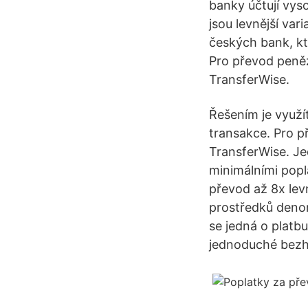
banky účtují vys
jsou levnější var
českých bank, kte
Pro převod peněz
TransferWise.
Řešením je využí
transakce. Pro p
TransferWise. J
minimálními popl
převod až 8x le
prostředků deno
se jedná o platb
jednoduché bezho