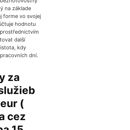
e bezhotovostný
ý na základe
j forme vo svojej
účtuje hodnotu
 prostřednictvím
ovat další
istota, kdy
 pracovních dní.
y za
služieb
eur (
a cez
ba 15