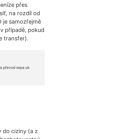
eníze přes
íť, na rozdíl od
SD je samozřejmě
 v případě, pokud
 transfer).
 do ciziny (a z