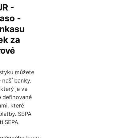
UR -
aso -
inkasu
ek za
rové
 styku můžete
 naší banky.
který je ve
ě definované
mi, které
platby. SEPA
ti SEPA.
 směnného kurzu.