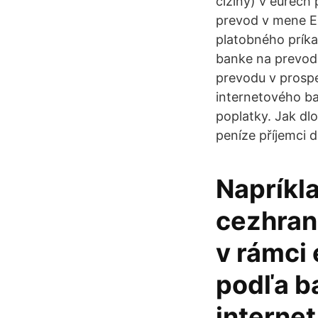
ciziny) v eurech
prevod v mene E
platobného príka
banke na prevod 
prevodu v prospe
internetového ba
poplatky. Jak dlo
peníze příjemci d
Napríkl
cezhran
v rámci 
podľa ba
internet