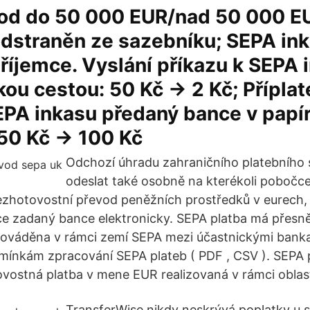
od do 50 000 EUR/nad 50 000 E
dstraněn ze sazebníku; SEPA ink
říjemce. Vyslání příkazu k SEPA 
kou cestou: 50 Kč → 2 Kč; Příplat
EPA inkasu předaný bance v papí
50 Kč → 100 Kč
Odchozí úhradu zahraničního platebního
odeslat také osobně na kterékoli pobočce
ezhotovostní převod peněžních prostředků v eurech, 
ce zadaný bance elektronicky. SEPA platba má přesn
 prováděna v rámci zemí SEPA mezi účastnickými banka
dmínkám zpracování SEPA plateb ( PDF , CSV ). SEPA 
ovostná platba v mene EUR realizovaná v rámci oblas
TransferWise nikdy neskrývá poplatky u