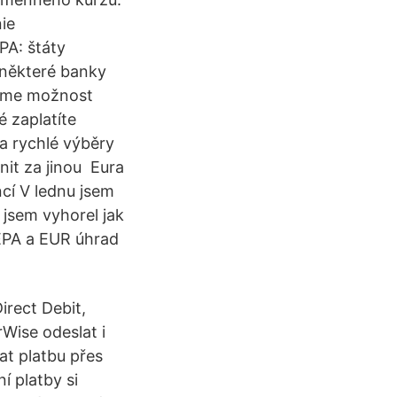
ie
PA: štáty
 některé banky
máme možnost
 zaplatíte
a rychlé výběry
it za jinou Eura
ncí V lednu jsem
 jsem vyhorel jak
SEPA a EUR úhrad
irect Debit,
Wise odeslat i
at platbu přes
í platby si