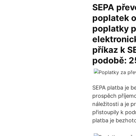
SEPA přev
poplatek o
poplatky p
elektronic
příkaz k S
podobě: 2
SEPA platba je b
prospěch příjem
náležitosti a je
přistoupily k po
platba je bezhot