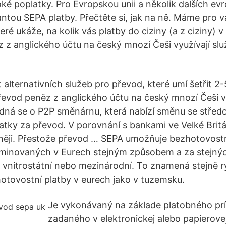
oké poplatky. Pro Evropskou unii a několik dalších e
iantou SEPA platby. Přečtěte si, jak na ně. Máme pro 
ré ukáže, na kolik vás platby do ciziny (a z ciziny) v
 z anglického účtu na český mnozí Češi využívají sl
t alternativních služeb pro převod, které umí šetřit 
řevod peněz z anglického účtu na český mnozí Češi vy
edná se o P2P směnárnu, která nabízí směnu se stře
atky za převod. V porovnání s bankami ve Velké Britá
vněji. Přestože převod … SEPA umožňuje bezhotovost
minovaných v Eurech stejným způsobem a za stejný
u vnitrostátní nebo mezinárodní. To znamená stejně r
tovostní platby v eurech jako v tuzemsku.
Je vykonávaný na základe platobného prík
zadaného v elektronickej alebo papierove