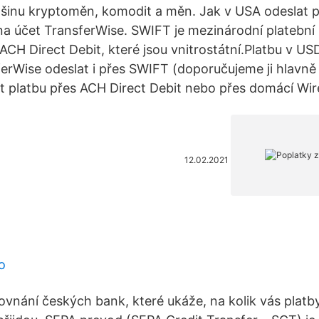
tšinu kryptoměn, komodit a měn. Jak v USA odeslat p
a účet TransferWise. SWIFT je mezinárodní platební s
ACH Direct Debit, které jsou vnitrostátní.Platbu v U
rWise odeslat i přes SWIFT (doporučujeme ji hlavně
 platbu přes ACH Direct Debit nebo přes domácí Wire
12.02.2021
o
vnání českých bank, které ukáže, na kolik vás platby