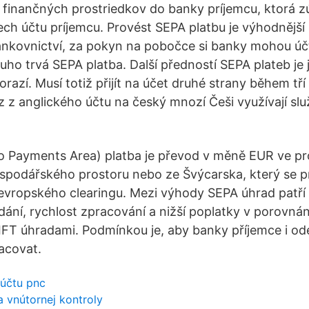
finančných prostriedkov do banky príjemcu, ktorá z
ch účtu príjemcu. Provést SEPA platbu je výhodnější
nkovnictví, za pokyn na pobočce si banky mohou účt
uho trvá SEPA platba. Další předností SEPA plateb je j
orazí. Musí totiž přijít na účet druhé strany během tří
 z anglického účtu na český mnozí Češi využívají sl
o Payments Area) platba je převod v měně EUR ve p
spodářského prostoru nebo ze Švýcarska, který se p
evropského clearingu. Mezi výhody SEPA úhrad patří
ání, rychlost zpracování a nižší poplatky v porovnán
FT úhradami. Podmínkou je, aby banky příjemce i ode
acovat.
 účtu pnc
 vnútornej kontroly