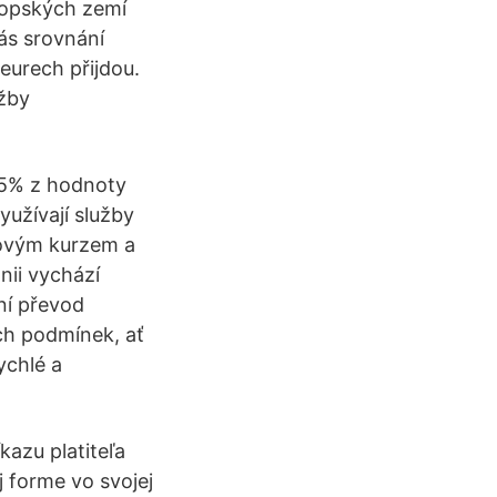
vropských zemí
vás srovnání
 eurech přijdou.
užby
2-5% z hodnoty
užívají služby
dovým kurzem a
nii vychází
ní převod
ch podmínek, ať
ychlé a
azu platiteľa
j forme vo svojej