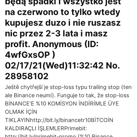
będą spadki i wszystko jest
na czerwono to tylko wtedy
kupujesz duzo i nie ruszasz
nic przez 2-3 lata i masz
profit. Anonymous (ID:
4wfGxsOP )
02/17/21(Wed)11:32:42 No.
28958102
Ještě chytřejší je stop-loss typu trailing stop (ten
ale Binance neumí). Funguje to tak, že stop-loss
BİNANCE'E %10 KOMİSYON İNDİRİMLE ÜYE
OLMAK İÇİN
TIKLAYINhttp://bit.ly/binancetr10BİTCOİN
KALDIRAÇLI İŞLEMLERPrimebit:
http://bit.ly/primebit-promo (%10 Binance