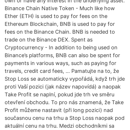
own or have any interest in the underlying asset.
Binance Chain Native Token - Much like how
Ether (ETH) is used to pay for fees on the
Ethereum Blockchain, BNB is used to pay for
fees on the Binance Chain. BNB is needed to
trade on the Binance DEX. Spent as
Cryptocurrency - In addition to being used on
Binance’s platforms, BNB can also be spent for
payments in various ways, such as paying for
travels, credit card fees, … Pamatujte na to, že
Stop Loss se automaticky vypořádá, když trh jde
proti Vaší pozici (jak název napovídá) a naopak
Take Profit se naplní, pokud jde trh ve směru
otevření obchodu. To pro nás znamená, že Take
Profit můžeme nastavit (při long pozici) nad
současnou cenu na trhu a Stop Loss naopak pod
aktuální cenu na trhu. Medzi obchodníkmi sa